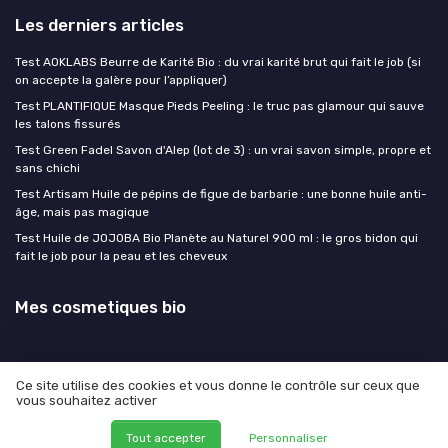
Les derniers articles
Test AOKLABS Beurre de Karité Bio : du vrai karité brut qui fait le job (si
on accepte la galère pour l’appliquer)
Test PLANTIFIQUE Masque Pieds Peeling : le truc pas glamour qui sauve
les talons fissurés
Test Green Fadel Savon d'Alep (lot de 3) : un vrai savon simple, propre et
sans chichi
Test Artisam Huile de pépins de figue de barbarie : une bonne huile anti-
âge, mais pas magique
Test Huile de JOJOBA Bio Planète au Naturel 900 ml : le gros bidon qui
fait le job pour la peau et les cheveux
Mes cosmetiques bio
Ce site utilise des cookies et vous donne le contrôle sur ceux que
vous souhaitez activer
Mentions légales
Politique de confidentialité
© Mes cosmetiques bio 2026
Tout accepter
Personnaliser