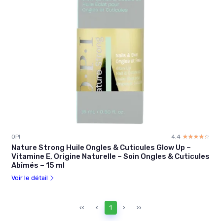
OPI
4.4
☆☆☆☆☆
★★★★★
Nature Strong Huile Ongles & Cuticules Glow Up –
Vitamine E, Origine Naturelle – Soin Ongles & Cuticules
Abîmés – 15 ml
Voir le détail
‹‹
‹
1
›
››