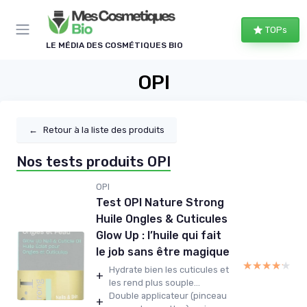
Panneau de gestion des cookies
TOPs
LE MÉDIA DES COSMÉTIQUES BIO
OPI
←
Retour à la liste des produits
Nos tests produits OPI
OPI
Test OPI Nature Strong
Huile Ongles & Cuticules
Glow Up : l’huile qui fait
le job sans être magique
★★★★★
★★★★★
Hydrate bien les cuticules et
+
les rend plus souple...
Double applicateur (pinceau
+