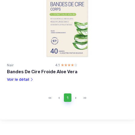
Nair
4.1
☆☆☆☆☆
★★★★★
Bandes De Cire Froide Aloe Vera
Voir le détail
‹‹
‹
1
›
››