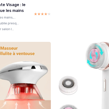
e Visage : le
que les mains
★★★★★
★★★★★
s mains,...
blie presq...
selon l...