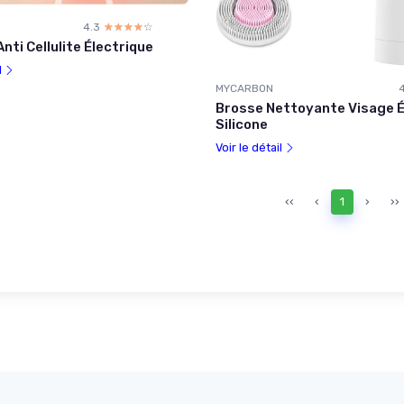
4.3
☆☆☆☆☆
★★★★★
nti Cellulite Électrique
l
MYCARBON
Brosse Nettoyante Visage É
Silicone
Voir le détail
‹‹
‹
1
›
››