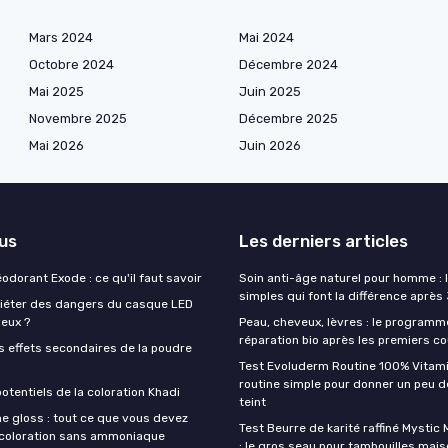
Mars 2024
Mai 2024
Octobre 2024
Décembre 2024
Mai 2025
Juin 2025
Novembre 2025
Décembre 2025
Mai 2026
Juin 2026
lus
Les derniers articles
éodorant Exode : ce qu'il faut savoir
Soin anti-âge naturel pour homme : 
simples qui font la différence après
quiéter des dangers du casque LED
veux ?
Peau, cheveux, lèvres : le programm
réparation bio après les premiers co
s effets secondaires de la poudre
Test Evoluderm Routine 100% Vitami
routine simple pour donner un peu d
otentiels de la coloration Khadi
teint
e gloss : tout ce que vous devez
Test Beurre de karité raffiné Mysti
a coloration sans ammoniaque
: le gros seau pour tambouilles mai