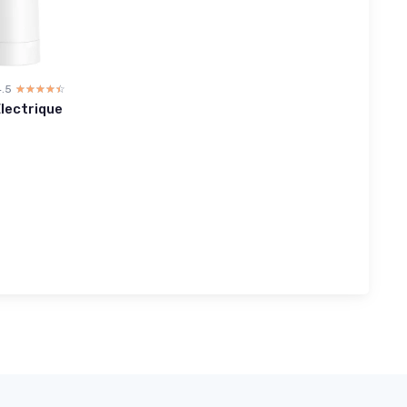
4.5
☆☆☆☆☆
★★★★★
lectrique