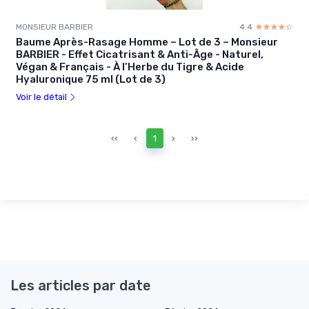
MONSIEUR BARBIER
4.4
☆☆☆☆☆
★★★★★
Baume Après-Rasage Homme – Lot de 3 – Monsieur
BARBIER - Effet Cicatrisant & Anti-Âge - Naturel,
Végan & Français - À l’Herbe du Tigre & Acide
Hyaluronique 75 ml (Lot de 3)
Voir le détail
‹‹
‹
1
›
››
Les articles par date