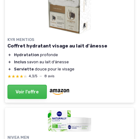
KYR MENTIOS
Coffret hydratant visage au lait d'ânesse
＋
Hydratation
profonde
＋
Inclus
savon au lait d'ânesse
＋
Serviette
douce pour le visage
★★★★★
★★★★★
4,3/5
—
8 avis
Voir l'offre
NIVEA MEN