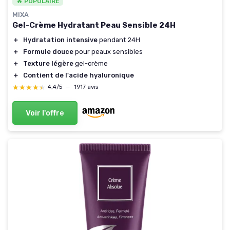
🔥 POPULAIRE
MIXA
Gel-Crème Hydratant Peau Sensible 24H
＋
Hydratation intensive
pendant 24H
＋
Formule douce
pour peaux sensibles
＋
Texture légère
gel-crème
＋
Contient de l'acide hyaluronique
★★★★★
★★★★★
4,4/5
—
1917 avis
Voir l'offre