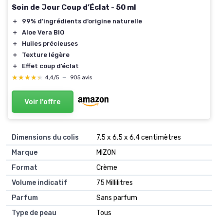
Soin de Jour Coup d’Éclat - 50 ml
＋
99% d’ingrédients d’origine naturelle
＋
Aloe Vera BIO
＋
Huiles précieuses
＋
Texture légère
＋
Effet coup d’éclat
★★★★★
★★★★★
4,4/5
—
905 avis
Voir l'offre
Dimensions du colis
‎7.5 x 6.5 x 6.4 centimètres
Marque
‎MIZON
Format
‎Crème
Volume indicatif
‎75 Millilitres
Parfum
‎Sans parfum
Type de peau
‎Tous