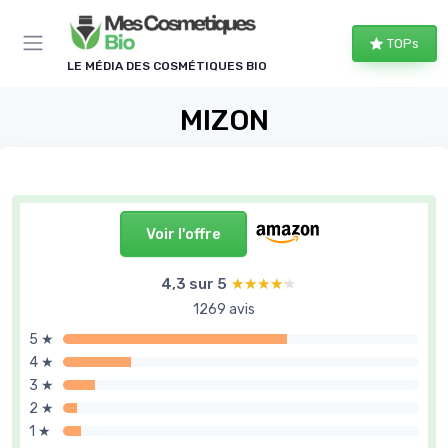
Panneau de gestion des cookies
TOPs
LE MÉDIA DES COSMÉTIQUES BIO
MIZON
Voir l'offre
4,3 sur 5
★★★★★
★★★★★
1269 avis
5 ★
4 ★
3 ★
2 ★
1 ★