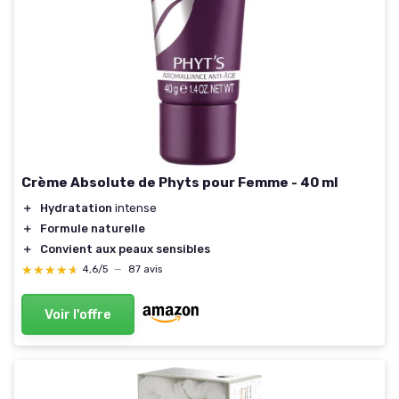
Crème Absolute de Phyts pour Femme - 40 ml
＋
Hydratation
intense
＋
Formule naturelle
＋
Convient aux peaux sensibles
★★★★★
★★★★★
4,6/5
—
87 avis
Voir l'offre