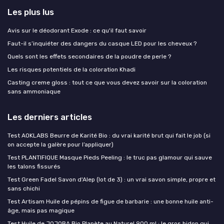
Les plus lus
Avis sur le déodorant Exode : ce qu'il faut savoir
Faut-il s’inquiéter des dangers du casque LED pour les cheveux ?
Quels sont les effets secondaires de la poudre de perle ?
Les risques potentiels de la coloration Khadi
Casting creme gloss : tout ce que vous devez savoir sur la coloration
sans ammoniaque
Les derniers articles
Test AOKLABS Beurre de Karité Bio : du vrai karité brut qui fait le job (si
on accepte la galère pour l’appliquer)
Test PLANTIFIQUE Masque Pieds Peeling : le truc pas glamour qui sauve
les talons fissurés
Test Green Fadel Savon d'Alep (lot de 3) : un vrai savon simple, propre et
sans chichi
Test Artisam Huile de pépins de figue de barbarie : une bonne huile anti-
âge, mais pas magique
Test Huile de JOJOBA Bio Planète au Naturel 900 ml : le gros bidon qui