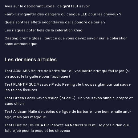
Avis sur le déodorant Exode : ce qu'il faut savoir
Faut-il s’inquiéter des dangers du casque LED pour les cheveux ?
Quels sont les effets secondaires de la poudre de perle ?
Les risques potentiels de la coloration Khadi
Casting creme gloss : tout ce que vous devez savoir sur la coloration
sans ammoniaque
Les derniers articles
Test AOKLABS Beurre de Karité Bio : du vrai karité brut qui fait le job (si
on accepte la galère pour l’appliquer)
Test PLANTIFIQUE Masque Pieds Peeling : le truc pas glamour qui sauve
les talons fissurés
Test Green Fadel Savon d'Alep (lot de 3) : un vrai savon simple, propre et
sans chichi
Test Artisam Huile de pépins de figue de barbarie : une bonne huile anti-
âge, mais pas magique
Test Huile de JOJOBA Bio Planète au Naturel 900 ml : le gros bidon qui
fait le job pour la peau et les cheveux