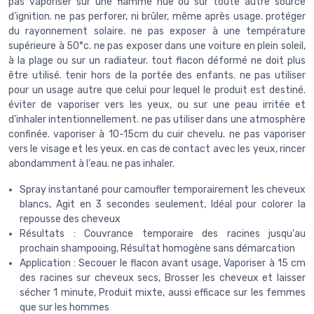
pas vaporiser sur une flamme nue ou sur toute autre source
d’ignition. ne pas perforer, ni brûler, même après usage. protéger
du rayonnement solaire. ne pas exposer à une température
supérieure à 50°c. ne pas exposer dans une voiture en plein soleil,
à la plage ou sur un radiateur. tout flacon déformé ne doit plus
être utilisé. tenir hors de la portée des enfants. ne pas utiliser
pour un usage autre que celui pour lequel le produit est destiné.
éviter de vaporiser vers les yeux, ou sur une peau irritée et
d'inhaler intentionnellement. ne pas utiliser dans une atmosphère
confinée. vaporiser à 10-15cm du cuir chevelu. ne pas vaporiser
vers le visage et les yeux. en cas de contact avec les yeux, rincer
abondamment à l'eau. ne pas inhaler.
Spray instantané pour camoufler temporairement les cheveux
blancs, Agit en 3 secondes seulement, Idéal pour colorer la
repousse des cheveux
Résultats : Couvrance temporaire des racines jusqu'au
prochain shampooing, Résultat homogène sans démarcation
Application : Secouer le flacon avant usage, Vaporiser à 15 cm
des racines sur cheveux secs, Brosser les cheveux et laisser
sécher 1 minute, Produit mixte, aussi efficace sur les femmes
que sur les hommes