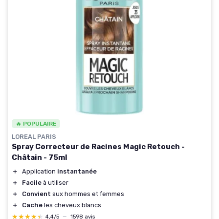
🔥 POPULAIRE
LOREAL PARIS
Spray Correcteur de Racines Magic Retouch -
Châtain - 75ml
＋
Application
instantanée
＋
Facile
à utiliser
＋
Convient
aux hommes et femmes
＋
Cache
les cheveux blancs
★★★★★
★★★★★
4,4/5
—
1598 avis