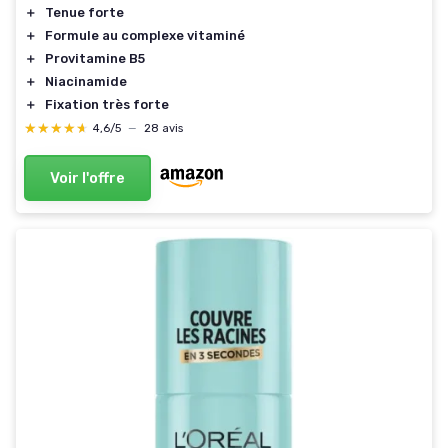
＋
Tenue forte
＋
Formule au complexe vitaminé
＋
Provitamine B5
＋
Niacinamide
＋
Fixation très forte
★★★★★
★★★★★
4,6/5
—
28 avis
Voir l'offre