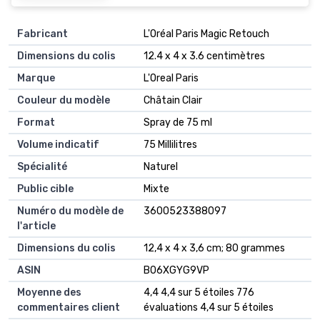
Fabricant
‎L'Oréal Paris Magic Retouch
Dimensions du colis
‎12.4 x 4 x 3.6 centimètres
Marque
‎L'Oreal Paris
Couleur du modèle
‎Châtain Clair
Format
‎Spray de 75 ml
Volume indicatif
‎75 Millilitres
Spécialité
‎Naturel
Public cible
‎Mixte
Numéro du modèle de
‎3600523388097
l'article
Dimensions du colis
‎12,4 x 4 x 3,6 cm; 80 grammes
ASIN
‎B06XGYG9VP
Moyenne des
4,4 4,4 sur 5 étoiles 776
commentaires client
évaluations 4,4 sur 5 étoiles