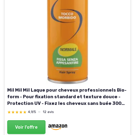
Mil Mil Mil Laque pour cheveux professionnels Bio-
form - Pour fixation standard et texture douce -
Protection UV - Fixez les cheveux sans buée 300
ml Lot de 6 pièces
★★★★★
★★★★★
4,9/5
—
12 avis
Voir l'offre