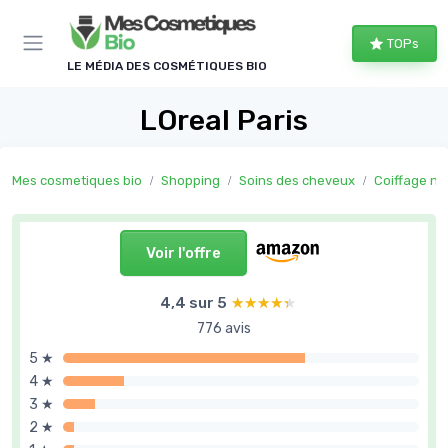
Panneau de gestion des cookies
TOPs
LE MÉDIA DES COSMÉTIQUES BIO
LOreal Paris
Mes cosmetiques bio
Shopping
Soins des cheveux
Coiffage na
Voir l'offre
4,4 sur 5
★★★★★
★★★★★
776 avis
5 ★
4 ★
3 ★
2 ★