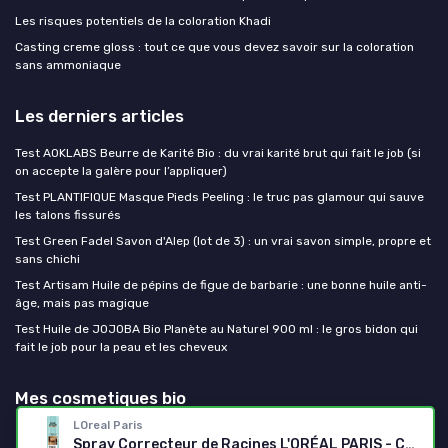
Les risques potentiels de la coloration Khadi
Casting creme gloss : tout ce que vous devez savoir sur la coloration
sans ammoniaque
Les derniers articles
Test AOKLABS Beurre de Karité Bio : du vrai karité brut qui fait le job (si
on accepte la galère pour l’appliquer)
Test PLANTIFIQUE Masque Pieds Peeling : le truc pas glamour qui sauve
les talons fissurés
Test Green Fadel Savon d'Alep (lot de 3) : un vrai savon simple, propre et
sans chichi
Test Artisam Huile de pépins de figue de barbarie : une bonne huile anti-
âge, mais pas magique
Test Huile de JOJOBA Bio Planète au Naturel 900 ml : le gros bidon qui
fait le job pour la peau et les cheveux
Mes cosmetiques bio
LOreal Paris
Spray Correcteur de Racines L'ORÉAL PARIS - Châtain Clair