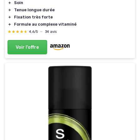
＋
Soin
＋
Tenue longue durée
＋
Fixation très forte
＋
Formule au complexe vitaminé
★★★★★
★★★★★
4,6/5
—
34 avis
Voir l'offre