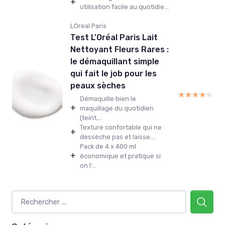
+
utilisation facile au quotidie...
LOreal Paris
Test L'Oréal Paris Lait
Nettoyant Fleurs Rares :
le démaquillant simple
qui fait le job pour les
peaux sèches
★★★★★
★★★★★
Démaquille bien le
+
maquillage du quotidien
(teint,...
Texture confortable qui ne
+
dessèche pas et laisse...
Pack de 4 x 400 ml
+
économique et pratique si
on l’...