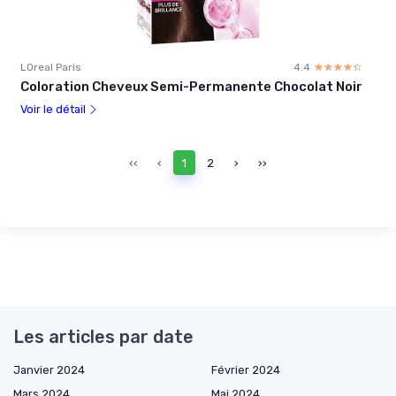
LOreal Paris
4.4
☆☆☆☆☆
★★★★★
Coloration Cheveux Semi-Permanente Chocolat Noir
Voir le détail
‹‹
‹
1
2
›
››
Les articles par date
Janvier 2024
Février 2024
Mars 2024
Mai 2024