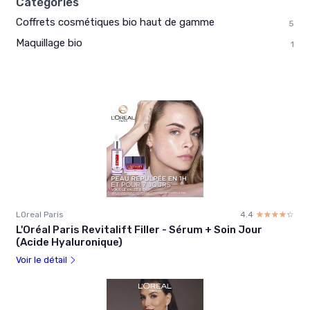
Catégories
Coffrets cosmétiques bio haut de gamme
5
Maquillage bio
1
LOreal Paris
4.4
☆☆☆☆☆
★★★★★
L'Oréal Paris Revitalift Filler - Sérum + Soin Jour
(Acide Hyaluronique)
Voir le détail