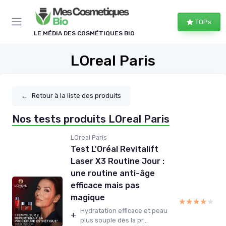
Panneau de gestion des cookies
TOPs
LE MÉDIA DES COSMÉTIQUES BIO
LOreal Paris
←
Retour à la liste des produits
Nos tests produits LOreal Paris
LOreal Paris
Test L'Oréal Revitalift
Laser X3 Routine Jour :
une routine anti-âge
efficace mais pas
magique
★★★★★
★★★★★
Hydratation efficace et peau
+
plus souple dès la pr...