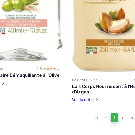
ier
4.3
☆☆☆☆☆
★★★★★
aire Démaquillante à l'Olive
Le Petit Olivier
l
Lait Corps Nourrissant à l'Hu
d'Argan
Voir le détail
‹‹
‹
1
›
››