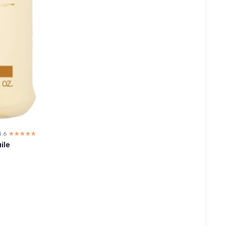
4.6
☆☆☆☆☆
★★★★★
ile