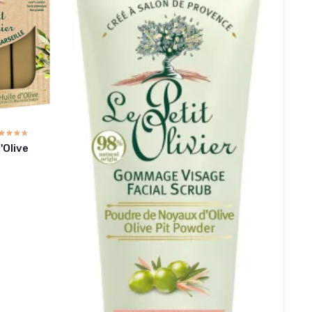
☆☆☆☆
★★★★
'Olive