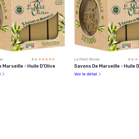
ier
4.6
☆☆☆☆☆
★★★★★
Le Petit Olivier
4.6
☆
★
Marseille - Huile D'Olive
Savons De Marseille - Huile D
l
Voir le détail