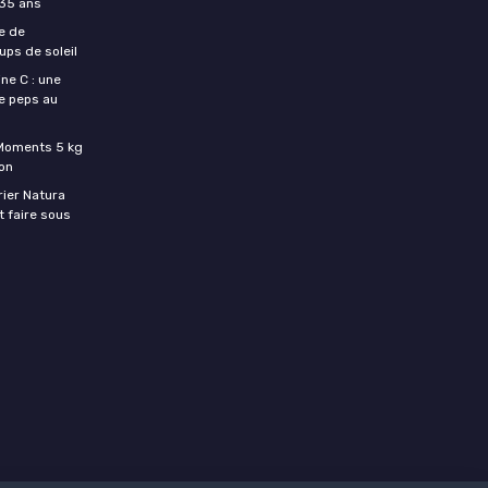
 35 ans
e de
ups de soleil
ne C : une
e peps au
c Moments 5 kg
son
rier Natura
t faire sous