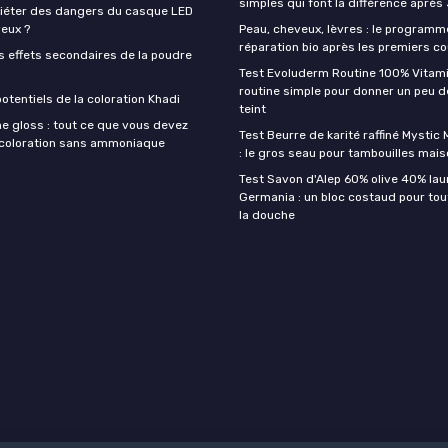
simples qui font la différence après
quiéter des dangers du casque LED
veux ?
Peau, cheveux, lèvres : le programm
réparation bio après les premiers co
s effets secondaires de la poudre
Test Evoluderm Routine 100% Vitami
routine simple pour donner un peu d
otentiels de la coloration Khadi
teint
e gloss : tout ce que vous devez
Test Beurre de karité raffiné Mysti
a coloration sans ammoniaque
: le gros seau pour tambouilles mai
Test Savon d'Alep 60% olive 40% lau
Germania : un bloc costaud pour tou
la douche