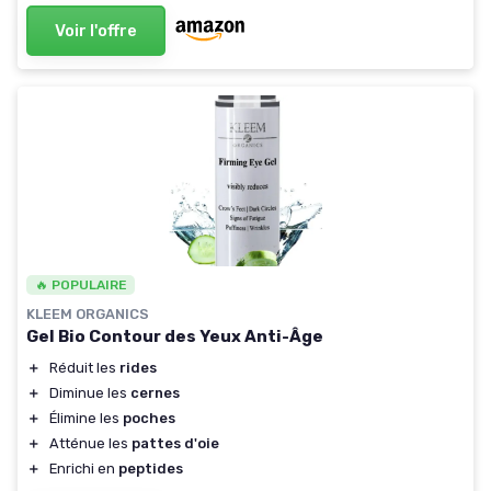
Voir l'offre
🔥 POPULAIRE
KLEEM ORGANICS
Gel Bio Contour des Yeux Anti-Âge
＋
Réduit les
rides
＋
Diminue les
cernes
＋
Élimine les
poches
＋
Atténue les
pattes d'oie
＋
Enrichi en
peptides