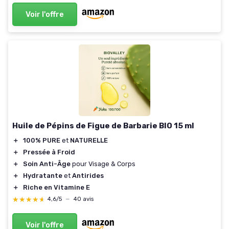
Voir l'offre
Huile de Pépins de Figue de Barbarie BIO 15 ml
＋
100% PURE
et
NATURELLE
＋
Pressée à Froid
＋
Soin Anti-Âge
pour Visage & Corps
＋
Hydratante
et
Antirides
＋
Riche en Vitamine E
★★★★★
★★★★★
4,6/5
—
40 avis
Voir l'offre