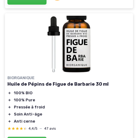
BIORGANIQUE
Huile de Pépins de Figue de Barbarie 30 ml
＋
100% BIO
＋
100% Pure
＋
Pressée à froid
＋
Soin Anti-âge
＋
Anti cerne
★★★★★
★★★★★
4,4/5
—
47 avis