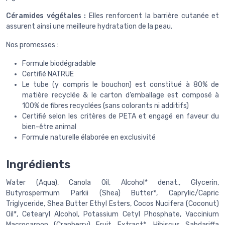
Céramides végétales :
Elles renforcent la barrière cutanée et
assurent ainsi une meilleure hydratation de la peau.
Nos promesses :
Formule biodégradable
Certifié NATRUE
Le tube (y compris le bouchon) est constitué à 80% de
matière recyclée & le carton d’emballage est composé à
100% de fibres recyclées (sans colorants ni additifs)
Certifié selon les critères de PETA et engagé en faveur du
bien-être animal
Formule naturelle élaborée en exclusivité
Ingrédients
Water (Aqua), Canola Oil, Alcohol* denat., Glycerin,
Butyrospermum Parkii (Shea) Butter*, Caprylic/Capric
Triglyceride, Shea Butter Ethyl Esters, Cocos Nucifera (Coconut)
Oil*, Cetearyl Alcohol, Potassium Cetyl Phosphate, Vaccinium
Macrocarpon (Cranberry) Fruit Extract*, Hibiscus Sabdariffa