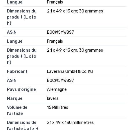
Langue
‎Français
Dimensions du
‎2,1 x 4,9 x 13 cm; 30 grammes
produit (L x l x
h)
ASIN
‎B0CW5YW8S7
Langue
Français
Dimensions du
2,1 x 4,9 x 13 cm; 30 grammes
produit (L x l x
h)
Fabricant
Laverana GmbH & Co. KG
ASIN
B0CW5YW8S7
Pays d'origine
Allemagne
Marque
lavera
Volume de
15 Millilitres
l'article
Dimensions de
21 x 49 x 130 millimètres
l'article L x l x H