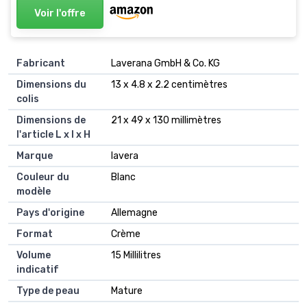
Voir l'offre
Fabricant
‎Laverana GmbH & Co. KG
Dimensions du
‎13 x 4.8 x 2.2 centimètres
colis
Dimensions de
‎21 x 49 x 130 millimètres
l'article L x l x H
Marque
‎lavera
Couleur du
‎Blanc
modèle
Pays d'origine
‎Allemagne
Format
‎Crème
Volume
‎15 Millilitres
indicatif
Type de peau
‎Mature