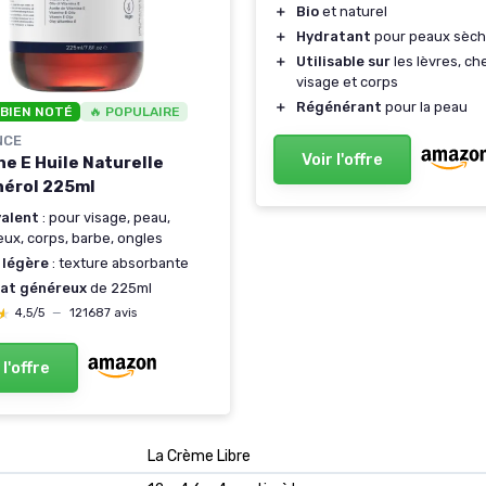
＋
Bio
et naturel
＋
Hydratant
pour peaux sèc
＋
Utilisable sur
les lèvres, ch
visage et corps
＋
Régénérant
pour la peau
 BIEN NOTÉ
🔥 POPULAIRE
NCE
Voir l'offre
ne E Huile Naturelle
érol 225ml
valent
: pour visage, peau,
ux, corps, barbe, ongles
 légère
: texture absorbante
at généreux
de 225ml
★
★
4,5/5
—
121687 avis
 l'offre
‎La Crème Libre