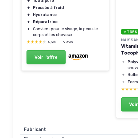
＋
100% pure
＋
Pressée à froid
＋
Hydratante
＋
Réparatrice
＋
Convient pour le visage, la peau, le
⭐ TRÈS
corps et les cheveux
NAISSA
★★★★★
★★★★★
4,3/5
—
9 avis
Vitami
Tocoph
Voir l'offre
＋
Poly
cheve
＋
Huile
＋
Form
★★★★
★★★★
Voir
Fabricant