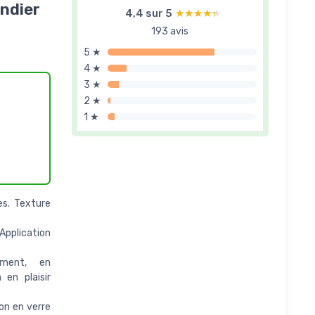
andier
4,4 sur 5
★★★★★
★★★★★
193 avis
5 ★
4 ★
3 ★
2 ★
1 ★
es. Texture
Application
ement, en
 en plaisir
n en verre