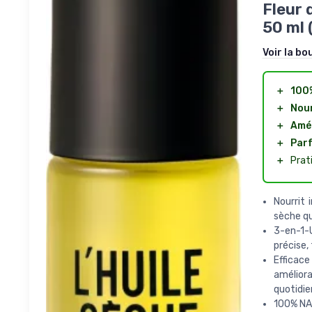
Fleur 
50 ml 
Voir la bo
＋
100
＋
Nou
＋
Amél
＋
Parf
＋
Prat
Nourrit 
sèche qu
3-en-1-U
précise, 
Effica
améliora
quotidie
100% NA