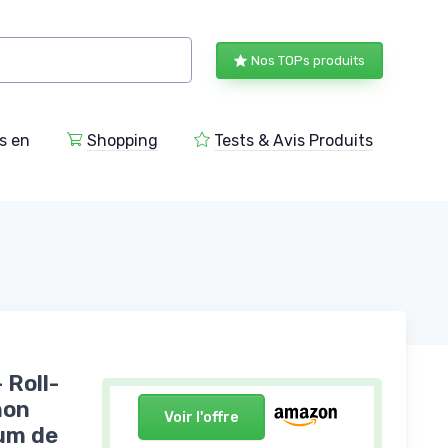
Nos TOPs produits
s en
Shopping
Tests & Avis Produits
 Roll-
non
Voir l'offre
fum de