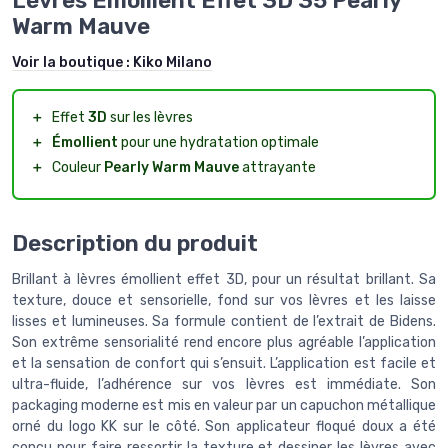
Lèvres Émollient Effet 3D 35 Pearly
Warm Mauve
Voir la boutique :
Kiko Milano
＋
Effet
3D
sur les lèvres
＋
Émollient
pour une hydratation optimale
＋
Couleur
Pearly Warm Mauve
attrayante
Description du produit
Brillant à lèvres émollient effet 3D, pour un résultat brillant. Sa
texture, douce et sensorielle, fond sur vos lèvres et les laisse
lisses et lumineuses. Sa formule contient de l’extrait de Bidens.
Son extrême sensorialité rend encore plus agréable l’application
et la sensation de confort qui s’ensuit. L’application est facile et
ultra-fluide, l’adhérence sur vos lèvres est immédiate. Son
packaging moderne est mis en valeur par un capuchon métallique
orné du logo KK sur le côté. Son applicateur floqué doux a été
conçu pour faire ressortir la texture et dessiner les lèvres avec