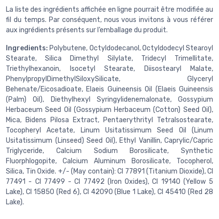
La liste des ingrédients affichée en ligne pourrait être modifiée au
fil du temps. Par conséquent, nous vous invitons à vous référer
aux ingrédients présents sur l’emballage du produit.
Ingredients:
Polybutene, Octyldodecanol, Octyldodecyl Stearoyl
Stearate, Silica Dimethyl Silylate, Tridecyl Trimellitate,
Triethylhexanoin, Isocetyl Stearate, Diisostearyl Malate,
PhenylpropylDimethylSiloxySilicate, Glyceryl
Behenate/Eicosadioate, Elaeis Guineensis Oil (Elaeis Guineensis
(Palm) Oil), Diethylhexyl Syringylidenemalonate, Gossypium
Herbaceum Seed Oil (Gossypium Herbaceum (Cotton) Seed Oil),
Mica, Bidens Pilosa Extract, Pentaerythrityl TetraIsostearate,
Tocopheryl Acetate, Linum Usitatissimum Seed Oil (Linum
Usitatissimum (Linseed) Seed Oil), Ethyl Vanillin, Caprylic/Capric
Triglyceride, Calcium Sodium Borosilicate, Synthetic
Fluorphlogopite, Calcium Aluminum Borosilicate, Tocopherol,
Silica, Tin Oxide. +/- (May contain): CI 77891 (Titanium Dioxide), CI
77491 - CI 77499 - CI 77492 (Iron Oxides), CI 19140 (Yellow 5
Lake), CI 15850 (Red 6), CI 42090 (Blue 1 Lake), CI 45410 (Red 28
Lake).