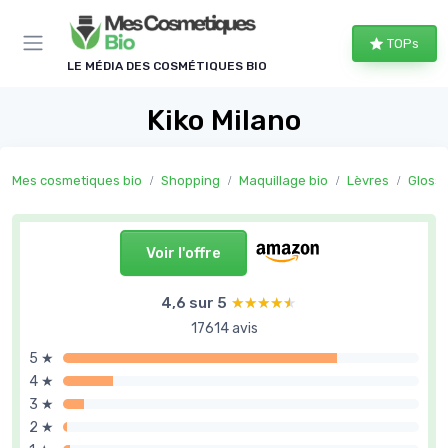
Panneau de gestion des cookies
TOPs
LE MÉDIA DES COSMÉTIQUES BIO
Kiko Milano
Mes cosmetiques bio
Shopping
Maquillage bio
Lèvres
Gloss 
Voir l'offre
4,6 sur 5
★★★★★
★★★★★
17614 avis
5 ★
4 ★
3 ★
2 ★