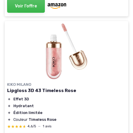
Voir l'offre
KIKO MILANO
Lipgloss 3D 43 Timeless Rose
＋
Effet 3D
＋
Hydratant
＋
Édition limitée
＋
Couleur
Timeless Rose
★★★★★
★★★★★
4,6/5
—
1 avis