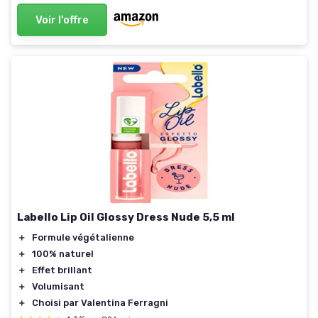
Voir l'offre
Labello Lip Oil Glossy Dress Nude 5,5 ml
＋
Formule végétalienne
＋
100% naturel
＋
Effet brillant
＋
Volumisant
＋
Choisi par Valentina Ferragni