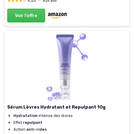
★★★★★
★★★★★
4,3/5
—
826 avis
Voir l'offre
Sérum Lèvres Hydratant et Repulpant 10g
＋
Hydratation
intense des lèvres
＋
Effet
repulpant
＋
Action
anti-rides