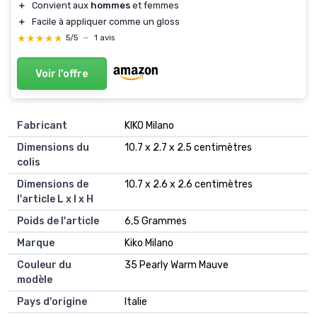
＋
Convient aux
hommes
et femmes
＋
Facile à appliquer comme un gloss
★★★★★
★★★★★
5/5
—
1 avis
Voir l'offre
Fabricant
‎KIKO Milano
Dimensions du
‎10.7 x 2.7 x 2.5 centimètres
colis
Dimensions de
‎10.7 x 2.6 x 2.6 centimètres
l'article L x l x H
Poids de l'article
‎6,5 Grammes
Marque
‎Kiko Milano
Couleur du
‎35 Pearly Warm Mauve
modèle
Pays d'origine
‎Italie