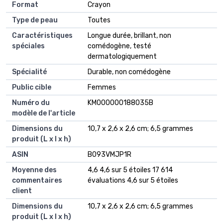
Format
‎Crayon
Type de peau
‎Toutes
Caractéristiques
‎Longue durée, brillant, non
spéciales
comédogène, testé
dermatologiquement
Spécialité
‎Durable, non comédogène
Public cible
‎Femmes
Numéro du
‎KM000000188035B
modèle de l'article
Dimensions du
‎10,7 x 2,6 x 2,6 cm; 6,5 grammes
produit (L x l x h)
ASIN
‎B093VMJP1R
Moyenne des
4,6 4,6 sur 5 étoiles 17 614
commentaires
évaluations 4,6 sur 5 étoiles
client
Dimensions du
10,7 x 2,6 x 2,6 cm; 6,5 grammes
produit (L x l x h)