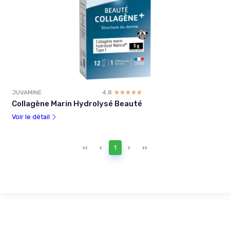
JUVAMINE
4.8
☆☆☆☆☆
★★★★★
Collagène Marin Hydrolysé Beauté
Voir le détail
‹‹
‹
1
›
››