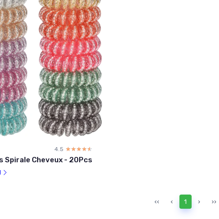
4.5
☆☆☆☆☆
★★★★★
s Spirale Cheveux - 20Pcs
l
‹‹
‹
1
›
››