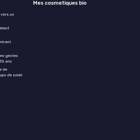
Mes cosmetiques bio
 vers un
èlent
ntrent
les gestes
 35 ans
e de
ups de soleil