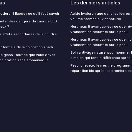
lus
Les derniers articles
éodorant Exode : ce qu'il faut savoir
Acide hyaluronique dans les lèvres :
volume harmonieux et naturel
quiéter des dangers du casque LED
veux ?
Morpheus 8 avant après : ce que rév
vraiment les résultats sur la peau
s effets secondaires de la poudre
Morpheus 8 avant après : ce que mo
vraiment les résultats sur la peau
otentiels de la coloration Khadi
Soin anti-âge naturel pour homme : 
e gloss : tout ce que vous devez
simples qui font la différence après
a coloration sans ammoniaque
Peau, cheveux, lèvres : le programm
réparation bio après les premiers co