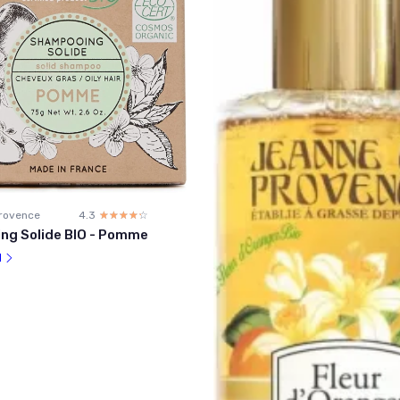
rovence
4.3
☆☆☆☆☆
★★★★★
ng Solide BIO - Pomme
l