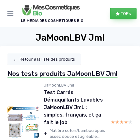
Panneau de gestion des cookies
TOPs
LE MÉDIA DES COSMÉTIQUES BIO
JaMoonLBV Jml
←
Retour à la liste des produits
Nos tests produits JaMoonLBV Jml
JaMoonLBV Jml
Test Carrés
Démaquillants Lavables
JaMoonLBV JmL :
simples, français, et ça
★★★★★
★★★★★
fait le job
Matière coton/bambou épais
+
assez douce et agréable...