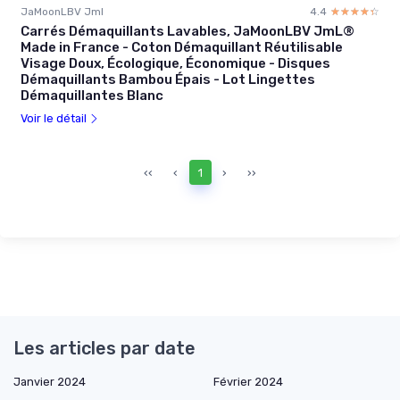
JaMoonLBV Jml
4.4
☆☆☆☆☆
★★★★★
Carrés Démaquillants Lavables, JaMoonLBV JmL®
Made in France - Coton Démaquillant Réutilisable
Visage Doux, Écologique, Économique - Disques
Démaquillants Bambou Épais - Lot Lingettes
Démaquillantes Blanc
Voir le détail
‹‹
‹
1
›
››
Les articles par date
Janvier 2024
Février 2024