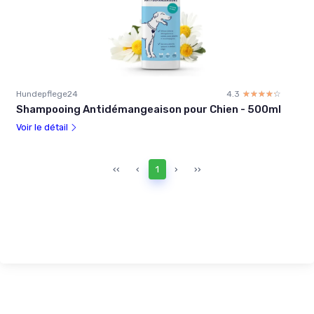
Hundepflege24
4.3
☆☆☆☆☆
★★★★★
Shampooing Antidémangeaison pour Chien - 500ml
Voir le détail
‹‹
‹
1
›
››