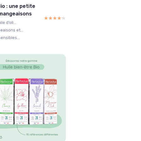
io : une petite
démangeaisons
★★★★★
★★★★★
e d’oli...
eaisons et...
ensibles...