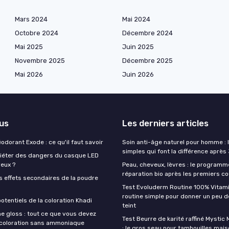
Mars 2024
Mai 2024
Octobre 2024
Décembre 2024
Mai 2025
Juin 2025
Novembre 2025
Décembre 2025
Mai 2026
Juin 2026
lus
Les derniers articles
éodorant Exode : ce qu'il faut savoir
Soin anti-âge naturel pour homme : 
simples qui font la différence après
quiéter des dangers du casque LED
veux ?
Peau, cheveux, lèvres : le programm
réparation bio après les premiers co
s effets secondaires de la poudre
Test Evoluderm Routine 100% Vitami
routine simple pour donner un peu d
otentiels de la coloration Khadi
teint
e gloss : tout ce que vous devez
Test Beurre de karité raffiné Mysti
a coloration sans ammoniaque
: le gros seau pour tambouilles mai