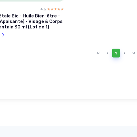
4.6
☆☆☆☆☆
★★★★★
tale Bio - Huile Bien-être -
(Apaisante) - Visage & Corps
antain 30 ml (Lot de 1)
l
‹‹
‹
1
›
››