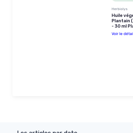
Herbiolys
Huile végé
Plantain 
- 30 ml Pl
Voir le détai
Les articles par date