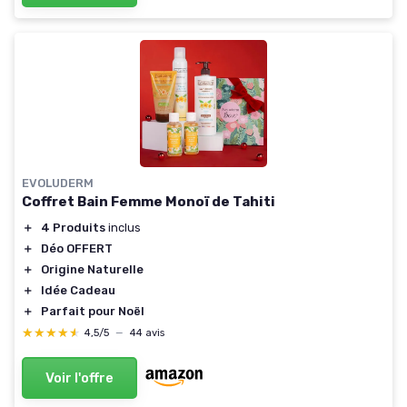
EVOLUDERM
Coffret Bain Femme Monoï de Tahiti
＋
4 Produits
inclus
＋
Déo OFFERT
＋
Origine Naturelle
＋
Idée Cadeau
＋
Parfait pour Noël
★★★★★
★★★★★
4,5/5
—
44 avis
Voir l'offre