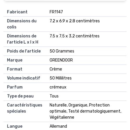
Fabricant
‎FR1147
Dimensions du
‎7.2 x 6.9 x 2.8 centimètres
colis
Dimensions de
‎7.5 x 7.5 x 3.2 centimètres
l'article L x l x H
Poids de l'article
‎50 Grammes
Marque
‎GREENDOOR
Format
‎Crème
Volume indicatif
‎50 Millilitres
Parfum
‎crémeux
Type de peau
‎Tous
Caractéristiques
‎Naturelle, Organique, Protection
spéciales
optimale, Testé dermatologiquement,
Végétalienne
Langue
‎Allemand