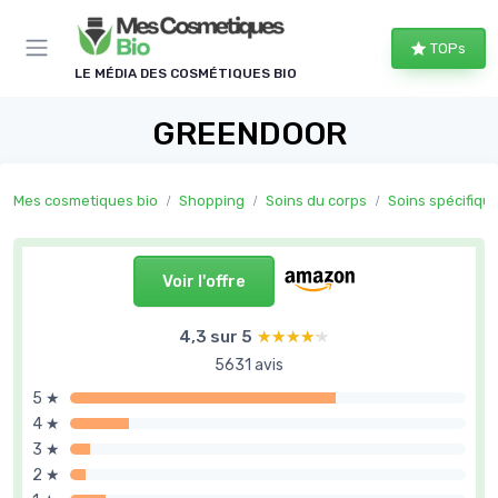
Panneau de gestion des cookies
TOPs
LE MÉDIA DES COSMÉTIQUES BIO
GREENDOOR
Mes cosmetiques bio
Shopping
Soins du corps
Soins spécifiqu
Voir l'offre
4,3 sur 5
★★★★★
★★★★★
5631 avis
5 ★
4 ★
3 ★
2 ★