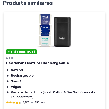
Produits similaires
⭐ TRÈS BIEN NOTÉ
WILD
Déodorant Naturel Rechargeable
＋
Naturel
＋
Rechargeable
＋
Sans Aluminium
＋
Végan
＋
Variété de parfums
(Fresh Cotton & Sea Salt, Ocean Mist,
Thunderstorm)
★★★★★
★★★★★
4,5/5
—
792 avis