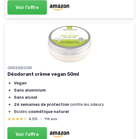
Voir l'offre
GREENDOOR
Déodorant crème vegan 50ml
＋
Vegan
＋
Sans aluminium
＋
Sans alcool
＋
26 semaines de protection
contre les odeurs
＋
Biodéo
cosmétique naturel
★★★★★
★★★★★
4,3/5
—
116 avis
Voir l'offre