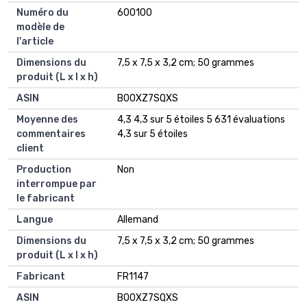
Numéro du
‎600100
modèle de
l'article
Dimensions du
‎7,5 x 7,5 x 3,2 cm; 50 grammes
produit (L x l x h)
ASIN
‎B00XZ7SQXS
Moyenne des
4,3 4,3 sur 5 étoiles 5 631 évaluations
commentaires
4,3 sur 5 étoiles
client
Production
Non
interrompue par
le fabricant
Langue
Allemand
Dimensions du
7,5 x 7,5 x 3,2 cm; 50 grammes
produit (L x l x h)
Fabricant
FR1147
ASIN
B00XZ7SQXS