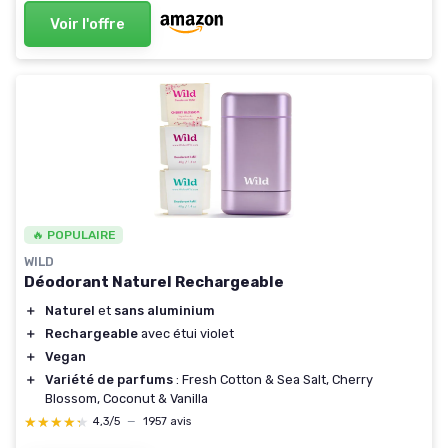
Voir l'offre
🔥 POPULAIRE
WILD
Déodorant Naturel Rechargeable
＋
Naturel
et
sans aluminium
＋
Rechargeable
avec étui violet
＋
Vegan
＋
Variété de parfums
: Fresh Cotton & Sea Salt, Cherry
Blossom, Coconut & Vanilla
★★★★★
★★★★★
4,3/5
—
1957 avis