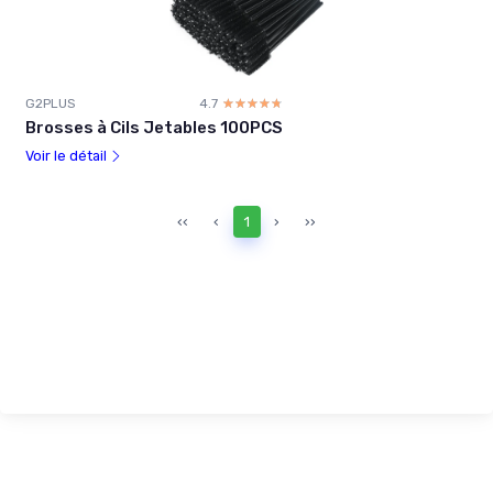
G2PLUS
4.7
☆☆☆☆☆
★★★★★
Brosses à Cils Jetables 100PCS
Voir le détail
‹‹
‹
1
›
››