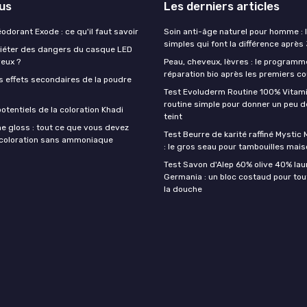
lus
Les derniers articles
éodorant Exode : ce qu'il faut savoir
Soin anti-âge naturel pour homme : 
simples qui font la différence après
quiéter des dangers du casque LED
veux ?
Peau, cheveux, lèvres : le programm
réparation bio après les premiers co
s effets secondaires de la poudre
Test Evoluderm Routine 100% Vitami
routine simple pour donner un peu d
otentiels de la coloration Khadi
teint
e gloss : tout ce que vous devez
Test Beurre de karité raffiné Mysti
a coloration sans ammoniaque
: le gros seau pour tambouilles mai
Test Savon d'Alep 60% olive 40% lau
Germania : un bloc costaud pour tou
la douche