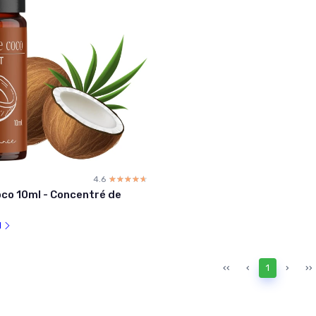
4.6
☆☆☆☆☆
★★★★★
oco 10ml - Concentré de
l
‹‹
‹
1
›
››