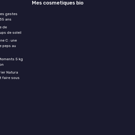
Mes cosmetiques bio
les gestes
 35 ans
e de
ups de soleil
ne C : une
e peps au
c Moments 5 kg
son
rier Natura
t faire sous