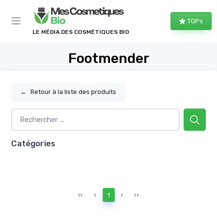
Panneau de gestion des cookies
TOPs
LE MÉDIA DES COSMÉTIQUES BIO
Footmender
←
Retour à la liste des produits
Catégories
‹‹
‹
1
›
››