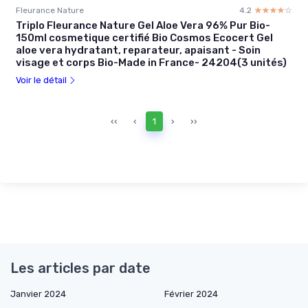
Fleurance Nature
4.2
☆☆☆☆☆
★★★★★
Triplo Fleurance Nature Gel Aloe Vera 96% Pur Bio-
150ml cosmetique certifié Bio Cosmos Ecocert Gel
aloe vera hydratant, reparateur, apaisant - Soin
visage et corps Bio-Made in France- 24204(3 unités)
Voir le détail
‹‹
‹
1
›
››
Les articles par date
Janvier 2024
Février 2024