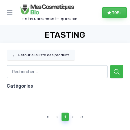
Panneau de gestion des cookies
TOPs
LE MÉDIA DES COSMÉTIQUES BIO
ETASTING
←
Retour à la liste des produits
Catégories
‹‹
‹
1
›
››