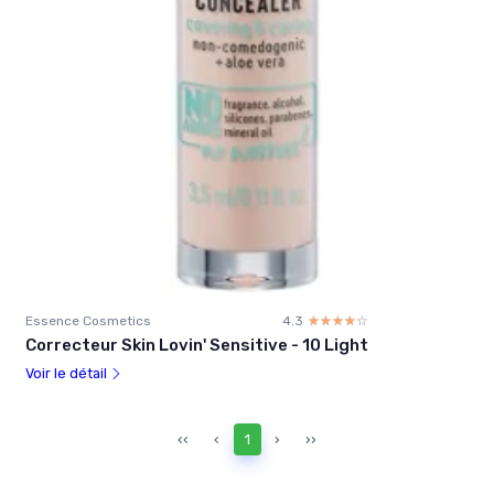
Essence Cosmetics
4.3
☆☆☆☆☆
★★★★★
Correcteur Skin Lovin' Sensitive - 10 Light
Voir le détail
‹‹
‹
1
›
››