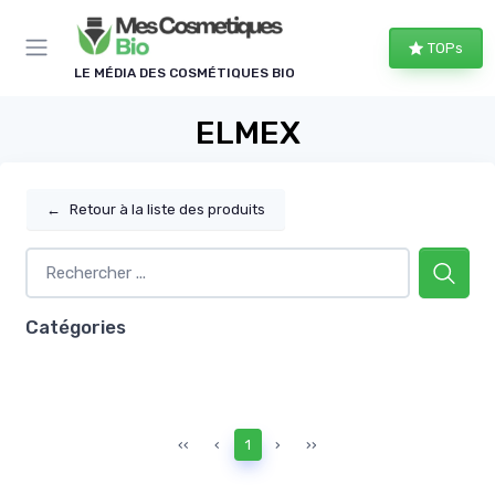
Panneau de gestion des cookies
TOPs
LE MÉDIA DES COSMÉTIQUES BIO
ELMEX
←
Retour à la liste des produits
Catégories
‹‹
‹
1
›
››