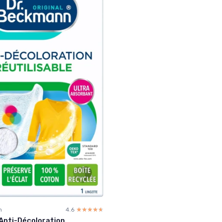
n
4.6
☆☆☆☆☆
★★★★★
Anti-Décoloration