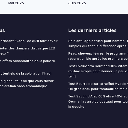
Mai 2026
Juin 2026
lus
Les derniers articles
éodorant Exode : ce qu'il faut savoir
Soin anti-âge naturel pour homme : 
simples qui font la différence après
quiéter des dangers du casque LED
veux ?
Peau, cheveux, lèvres : le programm
réparation bio après les premiers co
s effets secondaires de la poudre
Test Evoluderm Routine 100% Vitami
routine simple pour donner un peu d
otentiels de la coloration Khadi
teint
e gloss : tout ce que vous devez
Test Beurre de karité raffiné Mysti
a coloration sans ammoniaque
: le gros seau pour tambouilles mai
Test Savon d'Alep 60% olive 40% lau
Germania : un bloc costaud pour tou
la douche