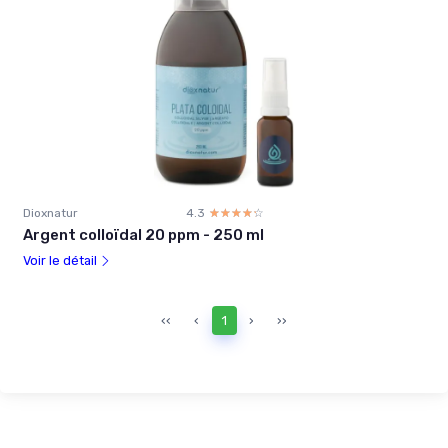
Dioxnatur
4.3
☆☆☆☆☆
★★★★★
Argent colloïdal 20 ppm - 250 ml
Voir le détail
‹‹
‹
1
›
››