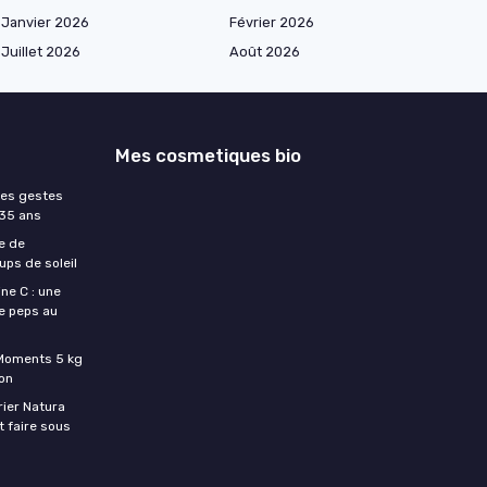
Janvier 2026
Février 2026
Juillet 2026
Août 2026
Mes cosmetiques bio
les gestes
 35 ans
e de
ups de soleil
ne C : une
e peps au
c Moments 5 kg
son
rier Natura
t faire sous