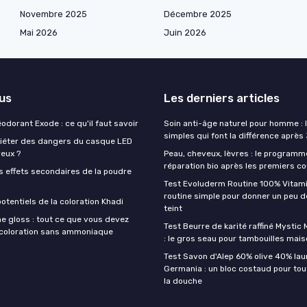
Novembre 2025
Décembre 2025
Mai 2026
Juin 2026
lus
Les derniers articles
éodorant Exode : ce qu'il faut savoir
Soin anti-âge naturel pour homme : 
simples qui font la différence après
quiéter des dangers du casque LED
veux ?
Peau, cheveux, lèvres : le programm
réparation bio après les premiers co
s effets secondaires de la poudre
Test Evoluderm Routine 100% Vitami
routine simple pour donner un peu d
otentiels de la coloration Khadi
teint
e gloss : tout ce que vous devez
Test Beurre de karité raffiné Mysti
a coloration sans ammoniaque
: le gros seau pour tambouilles mai
Test Savon d'Alep 60% olive 40% lau
Germania : un bloc costaud pour tou
la douche