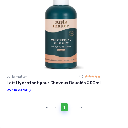
curls matter
4.9
☆☆☆☆☆
★★★★★
Lait Hydratant pour Cheveux Bouclés 200ml
Voir le détail
‹‹
‹
1
›
››