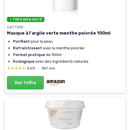
⭐ TRÈS BIEN NOTÉ
CATTIER
Masque à l'argile verte menthe poivrée 100ml
＋
Purifiant
pour la peau
＋
Rafraîchissant
avec la menthe poivrée
＋
Format pratique
de 100ml
＋
Écologique
avec des ingrédients naturels
★★★★★
★★★★★
4,6/5
—
867 avis
Voir l'offre