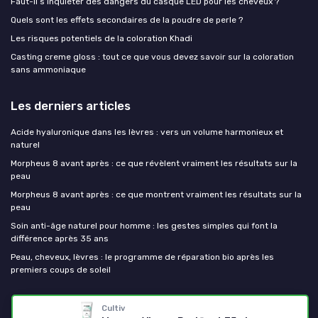
Faut-il s’inquiéter des dangers du casque LED pour les cheveux ?
Quels sont les effets secondaires de la poudre de perle ?
Les risques potentiels de la coloration Khadi
Casting creme gloss : tout ce que vous devez savoir sur la coloration
sans ammoniaque
Les derniers articles
Acide hyaluronique dans les lèvres : vers un volume harmonieux et
naturel
Morpheus 8 avant après : ce que révèlent vraiment les résultats sur la
peau
Morpheus 8 avant après : ce que montrent vraiment les résultats sur la
peau
Soin anti-âge naturel pour homme : les gestes simples qui font la
différence après 35 ans
Peau, cheveux, lèvres : le programme de réparation bio après les
premiers coups de soleil
Mes cosmetiques bio
Cultiv