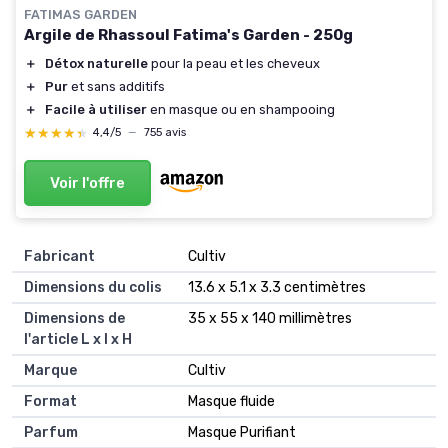
FATIMAS GARDEN
Argile de Rhassoul Fatima's Garden - 250g
＋
Détox naturelle
pour la peau et les cheveux
＋
Pur
et sans additifs
＋
Facile à utiliser
en masque ou en shampooing
★★★★★
★★★★★
4,4/5
—
755 avis
Voir l'offre
Fabricant
‎Cultiv
Dimensions du colis
‎13.6 x 5.1 x 3.3 centimètres
Dimensions de
‎35 x 55 x 140 millimètres
l'article L x l x H
Marque
‎Cultiv
Format
‎Masque fluide
Parfum
‎Masque Purifiant