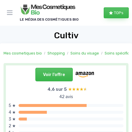
Panneau de gestion des cookies
TOPs
LE MÉDIA DES COSMÉTIQUES BIO
Cultiv
Mes cosmetiques bio
Shopping
Soins du visage
Soins spécifiq
Voir l'offre
4,6 sur 5
★★★★★
★★★★★
42 avis
5 ★
4 ★
3 ★
2 ★