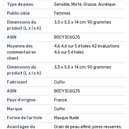
Type de peau
‎Sensible, Mixte, Grasse, Acnéique
Public cible
‎Femmes
Dimensions du
‎3,5 x 5,5 x 14 cm; 90 grammes
produit (L x l x h)
ASIN
‎B0CY3C6QJ5
Moyenne des
4,6 4,6 sur 5 étoiles 42 évaluations
commentaires
4,6 sur 5 étoiles
client
Dimensions du
3,5 x 5,5 x 14 cm; 90 grammes
produit (L x l x h)
Fabricant
Cultiv
ASIN
B0CY3C6QJ5
Pays d'origine
France
Marque
Cultiv
Forme de l'article
Masque fluide
Avantages du
Grain de peau affiné, pores resserrés,