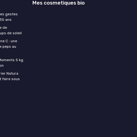
Mes cosmetiques bio
les gestes
 35 ans
e de
ups de soleil
ne C : une
e peps au
c Moments 5 kg
son
rier Natura
t faire sous