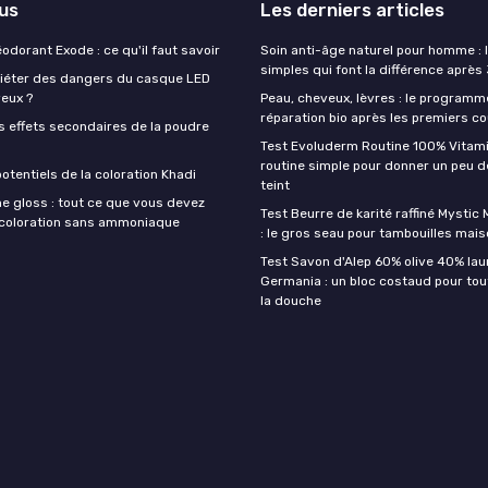
lus
Les derniers articles
éodorant Exode : ce qu'il faut savoir
Soin anti-âge naturel pour homme : 
simples qui font la différence après
quiéter des dangers du casque LED
veux ?
Peau, cheveux, lèvres : le programm
réparation bio après les premiers co
s effets secondaires de la poudre
Test Evoluderm Routine 100% Vitami
routine simple pour donner un peu d
otentiels de la coloration Khadi
teint
e gloss : tout ce que vous devez
Test Beurre de karité raffiné Mysti
a coloration sans ammoniaque
: le gros seau pour tambouilles mai
Test Savon d'Alep 60% olive 40% lau
Germania : un bloc costaud pour tou
la douche