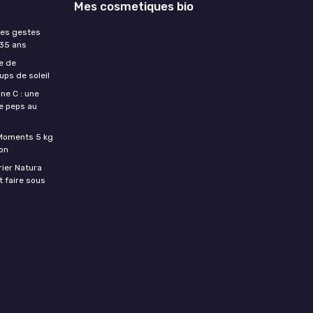
Mes cosmetiques bio
les gestes
 35 ans
e de
ups de soleil
ne C : une
e peps au
c Moments 5 kg
son
rier Natura
t faire sous