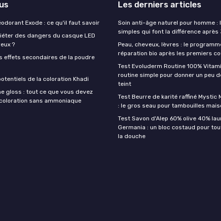
lus
Les derniers articles
éodorant Exode : ce qu'il faut savoir
Soin anti-âge naturel pour homme : 
simples qui font la différence après
quiéter des dangers du casque LED
veux ?
Peau, cheveux, lèvres : le programm
réparation bio après les premiers co
s effets secondaires de la poudre
Test Evoluderm Routine 100% Vitami
routine simple pour donner un peu d
otentiels de la coloration Khadi
teint
e gloss : tout ce que vous devez
Test Beurre de karité raffiné Mysti
a coloration sans ammoniaque
: le gros seau pour tambouilles mai
Test Savon d'Alep 60% olive 40% lau
Germania : un bloc costaud pour tou
la douche