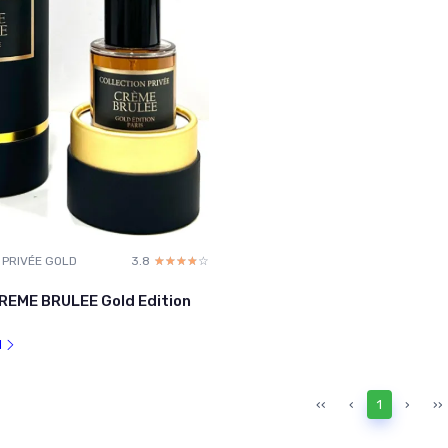
 PRIVÉE GOLD
3.8
☆☆☆☆☆
★★★★★
REME BRULEE Gold Edition
l
‹‹
‹
1
›
››