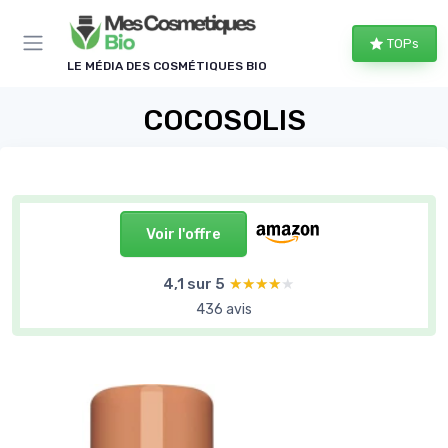
Panneau de gestion des cookies
TOPs
LE MÉDIA DES COSMÉTIQUES BIO
COCOSOLIS
Voir l'offre
4,1 sur 5
★★★★★
★★★★★
436 avis