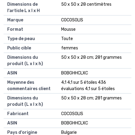
Dimensions de
‎50 x 50 x 28 centimètres
l'article L x l x H
Marque
‎COCOSOLIS
Format
‎Mousse
Type de peau
‎Toute
Public cible
‎femmes
Dimensions du
‎50 x 50 x 28 cm; 281 grammes
produit (L x l x h)
ASIN
‎B0BGHHCLXC
Moyenne des
4,1 4,1 sur 5 étoiles 436
commentaires client
évaluations 4,1 sur 5 étoiles
Dimensions du
50 x 50 x 28 cm; 281 grammes
produit (L x l x h)
Fabricant
COCOSOLIS
ASIN
B0BGHHCLXC
Pays d'origine
Bulgarie