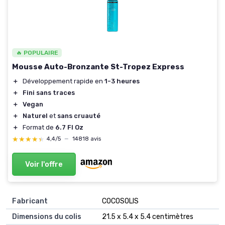
🔥 POPULAIRE
Mousse Auto-Bronzante St-Tropez Express
＋
Développement rapide en
1-3 heures
＋
Fini sans traces
＋
Vegan
＋
Naturel
et
sans cruauté
＋
Format de
6.7 Fl Oz
★★★★★
★★★★★
4,4/5
—
14818 avis
Voir l'offre
Fabricant
‎COCOSOLIS
Dimensions du colis
‎21.5 x 5.4 x 5.4 centimètres