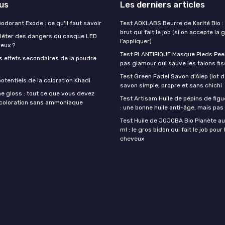
lus
Les derniers articles
éodorant Exode : ce qu'il faut savoir
Test AOKLABS Beurre de Karité Bio : 
brut qui fait le job (si on accepte la 
quiéter des dangers du casque LED
l’appliquer)
veux ?
Test PLANTIFIQUE Masque Pieds Peeli
s effets secondaires de la poudre
pas glamour qui sauve les talons fi
Test Green Fadel Savon d'Alep (lot de
otentiels de la coloration Khadi
savon simple, propre et sans chichi
e gloss : tout ce que vous devez
Test Artisam Huile de pépins de figu
a coloration sans ammoniaque
: une bonne huile anti-âge, mais pa
Test Huile de JOJOBA Bio Planète a
ml : le gros bidon qui fait le job pour
cheveux