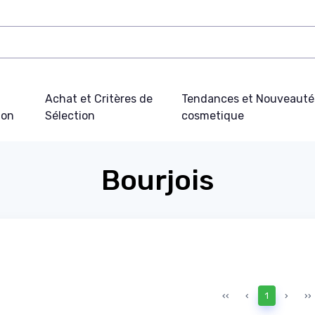
Achat et Critères de
Tendances et Nouveauté
ion
Sélection
cosmetique
Bourjois
‹‹
‹
1
›
››