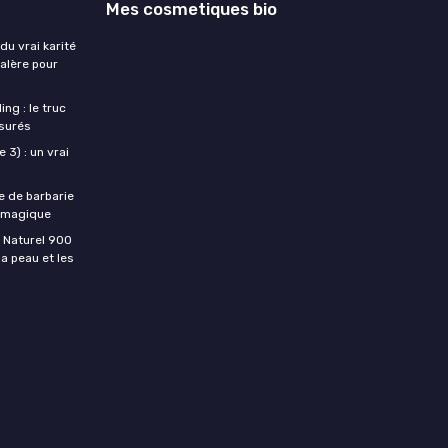
Mes cosmetiques bio
du vrai karité
galère pour
ng : le truc
ssurés
 3) : un vrai
e de barbarie
s magique
u Naturel 900
 la peau et les