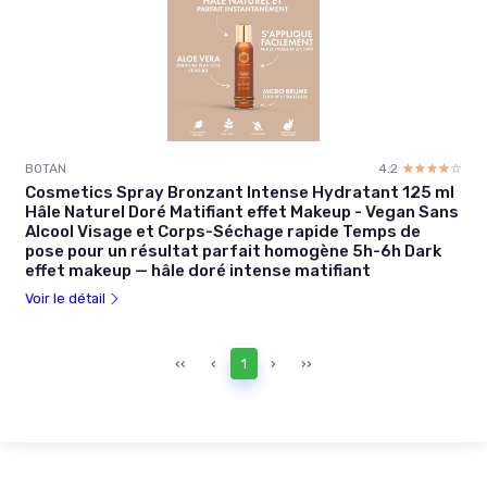
BOTAN
4.2
☆☆☆☆☆
★★★★★
Cosmetics Spray Bronzant Intense Hydratant 125 ml
Hâle Naturel Doré Matifiant effet Makeup - Vegan Sans
Alcool Visage et Corps-Séchage rapide Temps de
pose pour un résultat parfait homogène 5h-6h Dark
effet makeup — hâle doré intense matifiant
Voir le détail
‹‹
‹
1
›
››