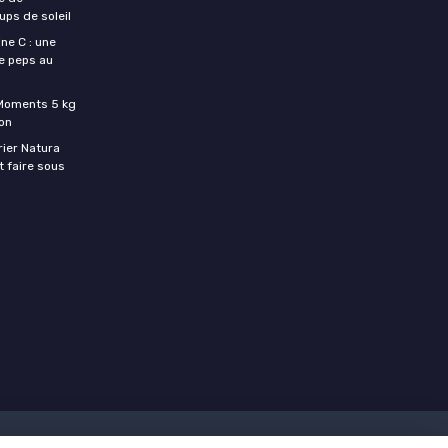
ups de soleil
ne C : une
e peps au
c Moments 5 kg
son
rier Natura
t faire sous