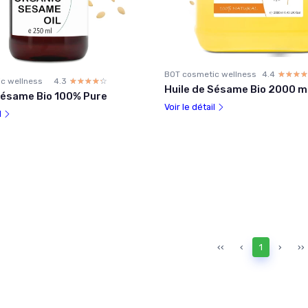
BOT cosmetic wellness
4.4
☆☆☆☆
★★★★
c wellness
4.3
☆☆☆☆☆
★★★★★
Huile de Sésame Bio 2000 m
Sésame Bio 100% Pure
Voir le détail
l
‹‹
‹
1
›
››