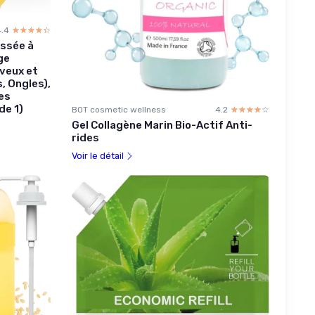
4.4
☆☆☆☆☆
★★★★★
essée à
ge
eveux et
, Ongles),
es
de 1)
BOT cosmetic wellness
4.2
☆☆☆☆☆
★★★★★
Gel Collagène Marin Bio-Actif Anti-
rides
Voir le détail