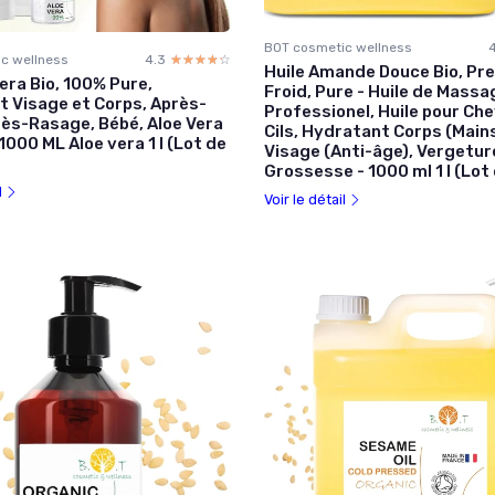
BOT cosmetic wellness
c wellness
4.3
☆☆☆☆☆
★★★★★
Huile Amande Douce Bio, Pr
Vera Bio, 100% Pure,
Froid, Pure - Huile de Massa
 Visage et Corps, Après-
Professionel, Huile pour Ch
près-Rasage, Bébé, Aloe Vera
Cils, Hydratant Corps (Mains
1000 ML Aloe vera 1 l (Lot de
Visage (Anti-âge), Vergetur
Grossesse - 1000 ml 1 l (Lot 
l
Voir le détail