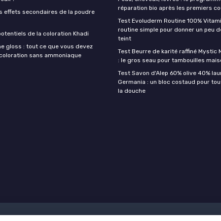
réparation bio après les premiers co
s effets secondaires de la poudre
Test Evoluderm Routine 100% Vitami
routine simple pour donner un peu d
otentiels de la coloration Khadi
teint
e gloss : tout ce que vous devez
Test Beurre de karité raffiné Mysti
a coloration sans ammoniaque
: le gros seau pour tambouilles mai
Test Savon d'Alep 60% olive 40% lau
Germania : un bloc costaud pour tou
la douche
Mentions légales
Politique de confidentialité