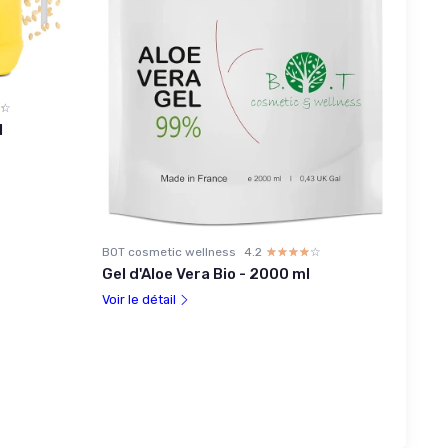
☆
★
l
BOT cosmetic wellness
4.2
☆☆☆☆☆
★★★★★
Gel d'Aloe Vera Bio - 2000 ml
Voir le détail