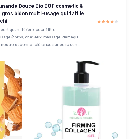
 Amande Douce Bio BOT cosmetic &
e gros bidon multi-usage qui fait le
chi
★★★★★
★★★★★
port quantité/prix pour 1 litre
-usage (corps, cheveux, massage, démaqu...
 neutre et bonne tolérance sur peau sen...