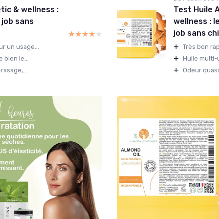
ic & wellness :
Test Huile
 job sans
wellness : l
job sans chi
★★★★★
★★★★★
+
r un usage...
Très bon rap
+
 bien le...
Huile multi
+
rasage,...
Odeur quasi