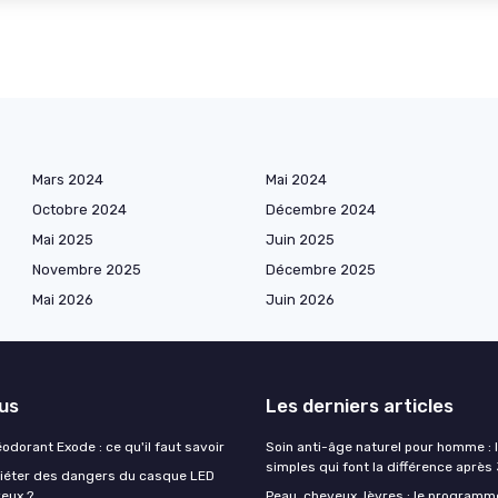
Mars 2024
Mai 2024
Octobre 2024
Décembre 2024
Mai 2025
Juin 2025
Novembre 2025
Décembre 2025
Mai 2026
Juin 2026
lus
Les derniers articles
éodorant Exode : ce qu'il faut savoir
Soin anti-âge naturel pour homme : 
simples qui font la différence après
quiéter des dangers du casque LED
veux ?
Peau, cheveux, lèvres : le programm