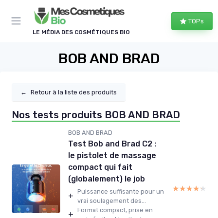
Panneau de gestion des cookies
TOPs
LE MÉDIA DES COSMÉTIQUES BIO
BOB AND BRAD
←
Retour à la liste des produits
Nos tests produits BOB AND BRAD
BOB AND BRAD
Test Bob and Brad C2 :
le pistolet de massage
compact qui fait
(globalement) le job
★★★★★
★★★★★
Puissance suffisante pour un
+
vrai soulagement des...
Format compact, prise en
+