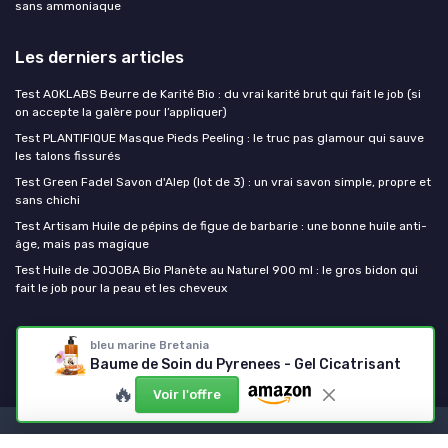
sans ammoniaque
Les derniers articles
Test AOKLABS Beurre de Karité Bio : du vrai karité brut qui fait le job (si
on accepte la galère pour l’appliquer)
Test PLANTIFIQUE Masque Pieds Peeling : le truc pas glamour qui sauve
les talons fissurés
Test Green Fadel Savon d'Alep (lot de 3) : un vrai savon simple, propre et
sans chichi
Test Artisam Huile de pépins de figue de barbarie : une bonne huile anti-
âge, mais pas magique
Test Huile de JOJOBA Bio Planète au Naturel 900 ml : le gros bidon qui
fait le job pour la peau et les cheveux
Mes cosmetiques bio
bleu marine Bretania
Baume de Soin du Pyrenees - Gel Cicatrisant
🔥
Voir l'offre
Mentions légales
Politique de confidentialité