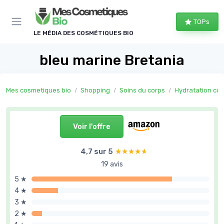
Panneau de gestion des cookies
TOPs
LE MÉDIA DES COSMÉTIQUES BIO
bleu marine Bretania
Mes cosmetiques bio
Shopping
Soins du corps
Hydratation cor
Voir l'offre
4,7 sur 5
★★★★★
★★★★★
19 avis
5 ★
4 ★
3 ★
2 ★