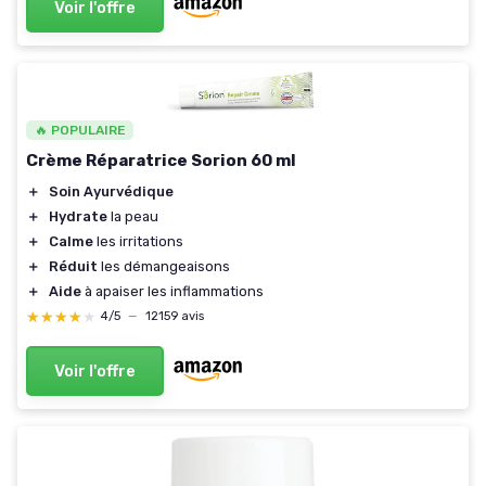
Voir l'offre
🔥 POPULAIRE
Crème Réparatrice Sorion 60 ml
＋
Soin Ayurvédique
＋
Hydrate
la peau
＋
Calme
les irritations
＋
Réduit
les démangeaisons
＋
Aide
à apaiser les inflammations
★★★★★
★★★★★
4/5
—
12159 avis
Voir l'offre