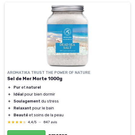
AROMATIKA TRUST THE POWER OF NATURE
Sel de Mer Morte 1000g
＋
Pur
et
naturel
＋
Idéal
pour bien dormir
＋
Soulagement
du stress
＋
Relaxant
pour le bain
＋
Beauté
et soins de la peau
★★★★★
★★★★★
4,4/5
—
847 avis