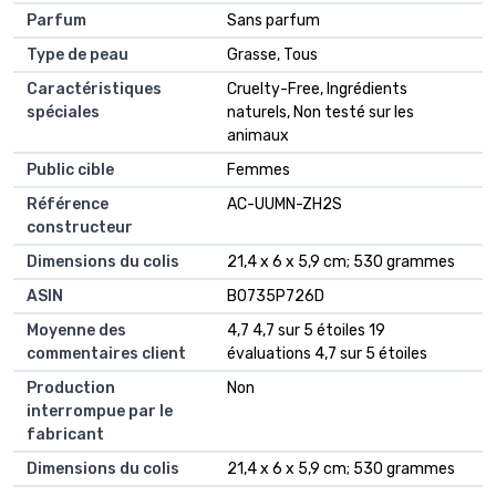
Parfum
‎Sans parfum
Type de peau
‎Grasse, Tous
Caractéristiques
‎Cruelty-Free, Ingrédients
spéciales
naturels, Non testé sur les
animaux
Public cible
‎Femmes
Référence
‎AC-UUMN-ZH2S
constructeur
Dimensions du colis
‎21,4 x 6 x 5,9 cm; 530 grammes
ASIN
‎B0735P726D
Moyenne des
4,7 4,7 sur 5 étoiles 19
commentaires client
évaluations 4,7 sur 5 étoiles
Production
Non
interrompue par le
fabricant
Dimensions du colis
21,4 x 6 x 5,9 cm; 530 grammes