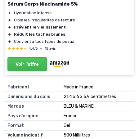
Sérum Corps Niacinamide 5%
＋
Hydratation intense
＋
Cible les irrégularités de texture
＋
Prévient le vieillissement
＋
Réduit les taches brunes
＋
Convient à tous types de peaux
★★★★★
★★★★★
4,4/5
—
15 avis
Voir l'offre
Fabricant
‎Made in France
Dimensions du colis
‎21.4 x 6 x 5.9 centimètres
Marque
‎BLEU & MARINE
Pays d'origine
‎France
Format
‎Gel
Volume indicatif
‎500 Millilitres