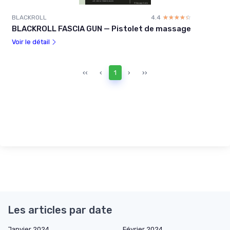
BLACKROLL
4.4
☆☆☆☆☆
★★★★★
BLACKROLL FASCIA GUN — Pistolet de massage
Voir le détail
‹‹
‹
1
›
››
Les articles par date
Janvier 2024
Février 2024