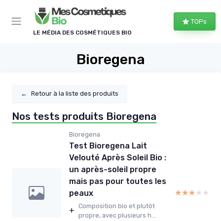
Panneau de gestion des cookies
TOPs
LE MÉDIA DES COSMÉTIQUES BIO
Bioregena
←
Retour à la liste des produits
Nos tests produits Bioregena
Bioregena
Test Bioregena Lait
Velouté Après Soleil Bio :
un après-soleil propre
mais pas pour toutes les
★★★★★
★★★★★
peaux
Composition bio et plutôt
+
propre, avec plusieurs h...