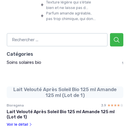
Texture légère qui s’étale
+
bien et ne laisse pas d...
Parfum amande agréable,
+
pas trop chimique, qui don...
Catégories
Soins solaires bio
1
Lait Velouté Après Soleil Bio 125 ml Amande
125 ml (Lot de 1)
Bioregena
3.9
☆☆☆☆☆
★★★★★
Lait Velouté Après Soleil Bio 125 ml Amande 125 ml
(Lot de 1)
Voir le détail