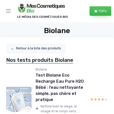
Panneau de gestion des cookies
TOPs
LE MÉDIA DES COSMÉTIQUES BIO
Biolane
←
Retour à la liste des produits
Nos tests produits Biolane
Biolane
Test Biolane Eco
Recharge Eau Pure H2O
Bébé : l’eau nettoyante
simple, pas chère et
★★★★★
★★★★★
pratique
Nettoie bien le siège, le
+
visage et le corps sans...