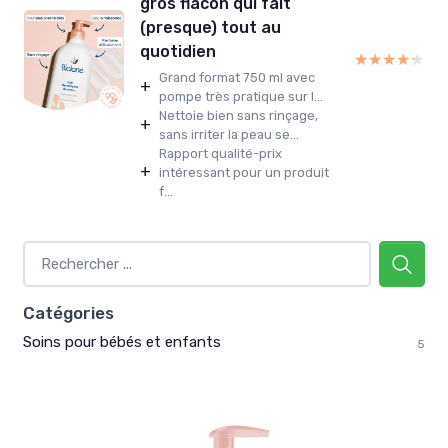
gros flacon qui fait
(presque) tout au
quotidien
★★★★★
★★★★★
Grand format 750 ml avec
+
pompe très pratique sur l...
Nettoie bien sans rinçage,
+
sans irriter la peau se...
Rapport qualité-prix
+
intéressant pour un produit
f...
Catégories
Soins pour bébés et enfants
5