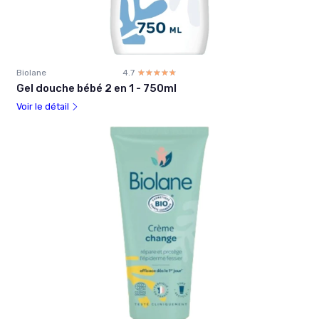
Biolane
4.7
☆☆☆☆☆
★★★★★
Gel douche bébé 2 en 1 - 750ml
Voir le détail