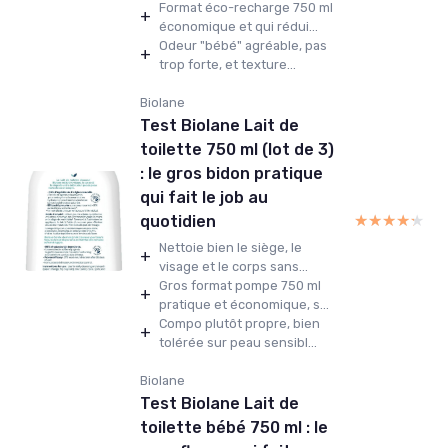
Format éco-recharge 750 ml
+
économique et qui rédui...
Odeur "bébé" agréable, pas
+
trop forte, et texture...
Biolane
Test Biolane Lait de
toilette 750 ml (lot de 3)
: le gros bidon pratique
qui fait le job au
★★★★★
★★★★★
quotidien
Nettoie bien le siège, le
+
visage et le corps sans...
Gros format pompe 750 ml
+
pratique et économique, s...
Compo plutôt propre, bien
+
tolérée sur peau sensibl...
Biolane
Test Biolane Lait de
toilette bébé 750 ml : le