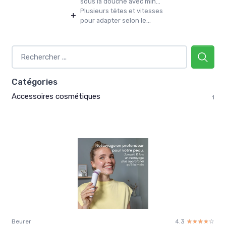
sous la douche avec min...
Plusieurs têtes et vitesses
+
pour adapter selon le...
Catégories
Accessoires cosmétiques
1
Beurer
4.3
☆☆☆☆☆
★★★★★