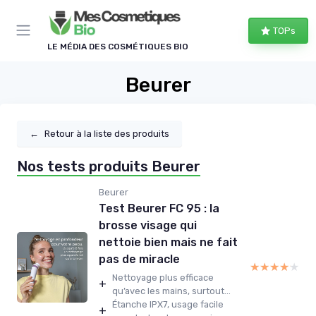
Panneau de gestion des cookies
TOPs
LE MÉDIA DES COSMÉTIQUES BIO
Beurer
←
Retour à la liste des produits
Nos tests produits Beurer
Beurer
Test Beurer FC 95 : la
brosse visage qui
nettoie bien mais ne fait
pas de miracle
★★★★★
★★★★★
Nettoyage plus efficace
+
qu’avec les mains, surtout...
Étanche IPX7, usage facile
+