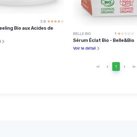
3.8
☆☆☆☆☆
★★★★★
eling Bio aux Acides de
BELLE BIO
1
☆☆☆☆☆
★★★★★
Sérum Éclat Bio - Belle&Bio
l
Voir le détail
‹‹
‹
1
›
››