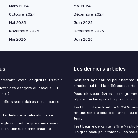
Mars 2024
Mai 2024
Octobre 2024
Décembre 2024
Mai 2025
Juin 2025
Novembre 2025
Décembre 2025
Mai 2026
Juin 2026
lus
Les derniers articles
éodorant Exode : ce qu'il faut savoir
Soin anti-âge naturel pour homme : 
simples qui font la différence après
quiéter des dangers du casque LED
veux ?
Peau, cheveux, lèvres : le programm
réparation bio après les premiers co
s effets secondaires de la poudre
Test Evoluderm Routine 100% Vitami
routine simple pour donner un peu d
otentiels de la coloration Khadi
teint
e gloss : tout ce que vous devez
Test Beurre de karité raffiné Mysti
a coloration sans ammoniaque
: le gros seau pour tambouilles mai