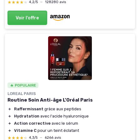
★★★★★
★★★★★
4,2/5
—
128280 avis
Voir l'offre
🔥 POPULAIRE
LOREAL PARIS
Routine Soin Anti-âge L'Oréal Paris
＋
Raffermissant
grâce aux peptides
＋
Hydratation
avec l'acide hyaluronique
＋
Action corrective
avec le sérum
＋
Vitamine C
pour un teint éclatant
★★★★★
★★★★★
4,3/5
—
6266 avis