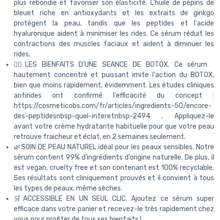
plus rebondie et favoriser son élasticité. L'huile de pépins de
bleuet riche en antioxydants et les extraits de ginkgo
protègent la peau, tandis que les peptides et l'acide
hyaluronique aident à minimiser les rides. Ce sérum réduit les
contractions des muscles faciaux et aident à diminuer les
rides.
👩‍⚕️LES BIENFAITS D’UNE SEANCE DE BOTOX. Ce sérum
hautement concentré et puissant imite l'action du BOTOX,
bien que moins rapidement, évidemment. Les études cliniques
antirides ont confirmé l'efficacité du concept :
https://cosmeticobs.com/fr/articles/ingredients-50/encore-
des-peptidesnbsp-quel-interetnbsp-2494 . Appliquez-le
avant votre crème hydratante habituelle pour que votre peau
retrouve fraicheur et éclat, en 2 semaines seulement.
🌿SOIN DE PEAU NATUREL idéal pour les peaux sensibles. Notre
sérum contient 99% d’ingrédients d’origine naturelle. De plus, il
est vegan, cruelty free et son contenant est 100% recyclable.
Ses résultats sont cliniquement prouvés et il convient à tous
les types de peaux, même sèches.
🛒ACCESSIBLE EN UN SEUL CLIC. Ajoutez ce sérum super
efficace dans votre panier et recevez-le très rapidement chez
vous pour profiter de tous ses bienfaits !