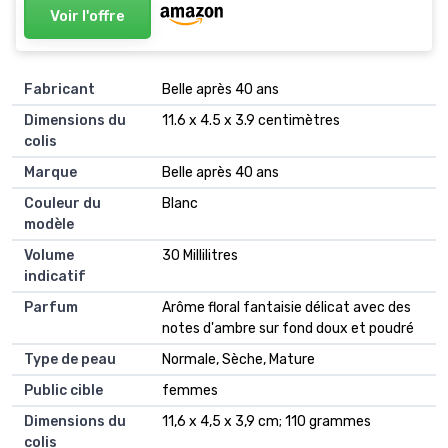
Voir l'offre
Fabricant
‎Belle après 40 ans
Dimensions du
‎11.6 x 4.5 x 3.9 centimètres
colis
Marque
‎Belle après 40 ans
Couleur du
‎Blanc
modèle
Volume
‎30 Millilitres
indicatif
Parfum
‎Arôme floral fantaisie délicat avec des
notes d'ambre sur fond doux et poudré
Type de peau
‎Normale, Sèche, Mature
Public cible
‎femmes
Dimensions du
‎11,6 x 4,5 x 3,9 cm; 110 grammes
colis