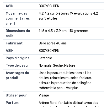
ASIN
‎B0CY8CH1FN
Moyenne des
4,2 4,2 sur 5 étoiles 19 évaluations 4,2
commentaires
sur 5 étoiles
client
Dimensions du
11,6 x 4,5 x 3,9 cm; 110 grammes
colis
Fabricant
Belle après 40 ans
ASIN
B0CY8CH1FN
Pays d'origine
Lettonie
Type de peau
Normale, Sèche, Mature
Avantages du
Lisse la peau, réduit les rides et les
produit
ridules, relaxe les muscles faciaux,
stimule la production de collagène,
raffermit la peau. Voir plus
Utiliser pour
Visage
Parfum
Arôme floral fantaisie délicat avec des