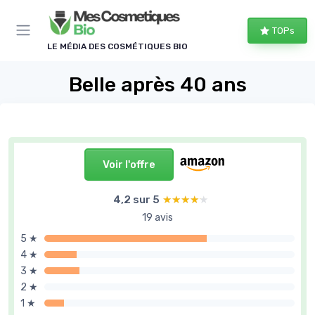
Panneau de gestion des cookies
TOPs
LE MÉDIA DES COSMÉTIQUES BIO
Belle après 40 ans
Voir l'offre
4,2 sur 5
★★★★★
★★★★★
19 avis
5 ★
4 ★
3 ★
2 ★
1 ★