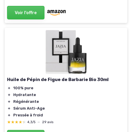
Voir l'offre
Huile de Pépin de Figue de Barbarie Bio 30ml
＋
100% pure
＋
Hydratante
＋
Régénérante
＋
Sérum Anti-Age
＋
Pressée à froid
★★★★★
★★★★★
4,3/5
—
29 avis