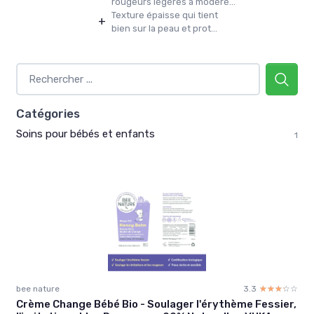
rougeurs légères à modéré...
Texture épaisse qui tient
+
bien sur la peau et prot...
Catégories
Soins pour bébés et enfants
1
bee nature
3.3
☆☆☆☆☆
★★★★★
Crème Change Bébé Bio - Soulager l'érythème Fessier,