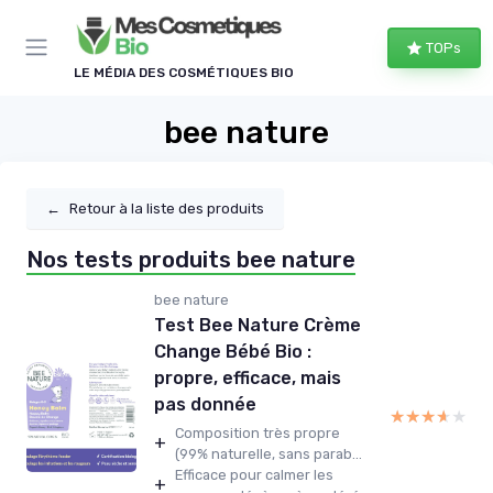
Panneau de gestion des cookies
TOPs
LE MÉDIA DES COSMÉTIQUES BIO
bee nature
←
Retour à la liste des produits
Nos tests produits bee nature
bee nature
Test Bee Nature Crème
Change Bébé Bio :
propre, efficace, mais
pas donnée
★★★★★
★★★★★
Composition très propre
+
(99% naturelle, sans parab...
Efficace pour calmer les
+