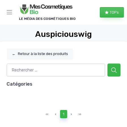
Panneau de gestion des cookies
TOPs
LE MÉDIA DES COSMÉTIQUES BIO
Auspiciouswig
←
Retour à la liste des produits
Catégories
‹‹
‹
1
›
››