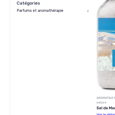
Catégories
Parfums et aromathérapie
2
AROMATIKA t
nature
Sel de Me
Voir le détai