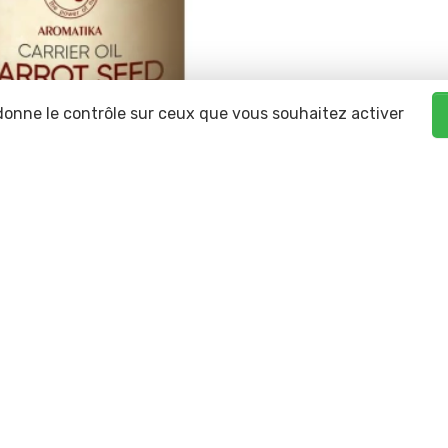
 donne le contrôle sur ceux que vous souhaitez activer
rust the power of
4.7
☆☆☆☆☆
★★★★★
Carotte 100ml