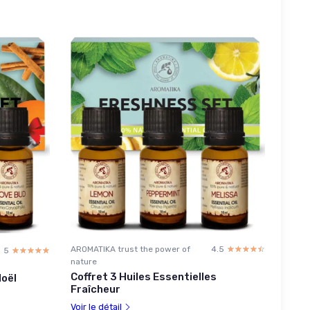
AROMATIKA trust the power of
4.5
☆☆☆☆☆
★★★★★
5
☆☆☆☆☆
★★★★★
nature
Coffret 3 Huiles Essentielles
Noël
Fraîcheur
Voir le détail