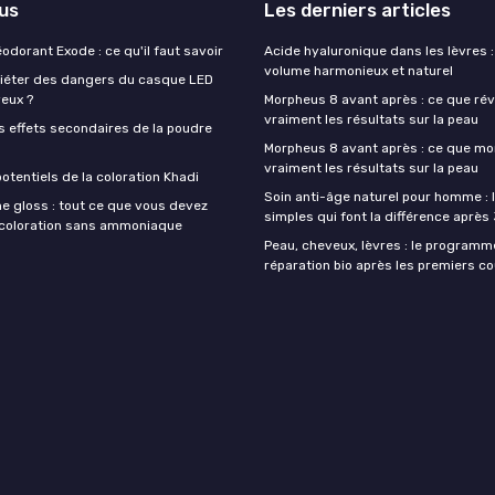
lus
Les derniers articles
éodorant Exode : ce qu'il faut savoir
Acide hyaluronique dans les lèvres :
volume harmonieux et naturel
quiéter des dangers du casque LED
veux ?
Morpheus 8 avant après : ce que rév
vraiment les résultats sur la peau
s effets secondaires de la poudre
Morpheus 8 avant après : ce que mo
vraiment les résultats sur la peau
otentiels de la coloration Khadi
Soin anti-âge naturel pour homme : 
e gloss : tout ce que vous devez
simples qui font la différence après
a coloration sans ammoniaque
Peau, cheveux, lèvres : le programm
réparation bio après les premiers co