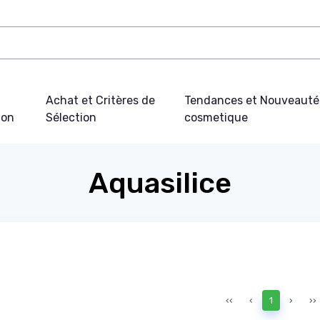
Achat et Critères de
Tendances et Nouveauté
ion
Sélection
cosmetique
Aquasilice
‹‹
‹
1
›
››