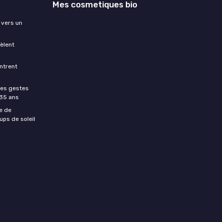
Mes cosmetiques bio
 vers un
èlent
ntrent
les gestes
 35 ans
e de
ups de soleil